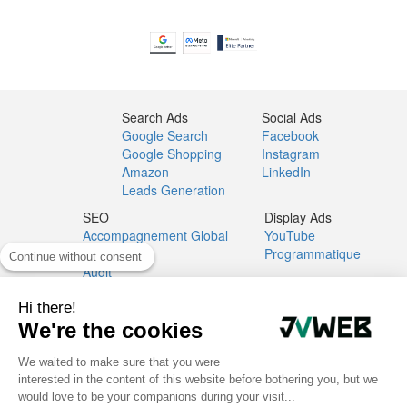
Search Ads
Social Ads
Google Search
Facebook
Google Shopping
Instagram
Amazon
LinkedIn
Leads Generation
SEO
Display Ads
Accompagnement Global
YouTube
Migration
Programmatique
Continue without consent
Audit
Netlinking
Hi there!
Studio Ads
We're the cookies
Créas Bannières & Vidéos
Créas Landing Pages
We waited to make sure that you were
interested in the content of this website before bothering you, but we
would love to be your companions during your visit...